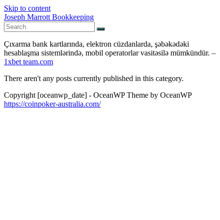
Skip to content
Joseph Marrott Bookkeeping
Çıxarma bank kartlarında, elektron cüzdanlarda, şəbəkədəki
hesablaşma sistemlərində, mobil operatorlar vasitəsilə mümkündür. –
1xbet team.com
There aren't any posts currently published in this category.
Copyright [oceanwp_date] - OceanWP Theme by OceanWP
https://coinpoker-australia.com/